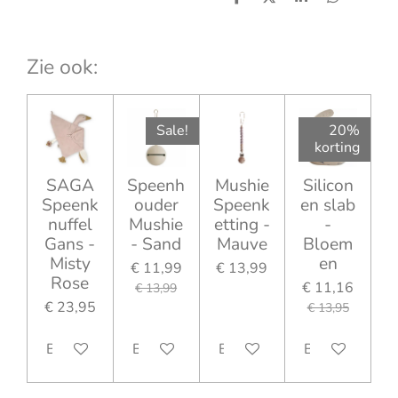
D
D
S
D
e
e
h
e
l
e
a
l
e
l
r
e
n
e
n
Zie ook:
Sale!
20%
korting
SAGA
Speenh
Mushie
Silicon
Speenk
ouder
Speenk
en slab
nuffel
Mushie
etting -
-
Gans -
- Sand
Mauve
Bloem
Misty
en
€ 11,99
€ 13,99
Rose
€ 11,16
€ 13,99
€ 23,95
€ 13,95
Bekijk details
Bekijk details
Bekijk details
Bekijk details