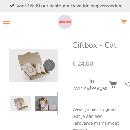
Voor 16:00 uur besteld = Dezelfde dag verzonden
Ga
direct
naar
de
hoofdinhoud
Giftbox - Cat
€ 24,00
In
winkelwagen
Weet je niet zo goed
wat je aan een
kersverse mama moet