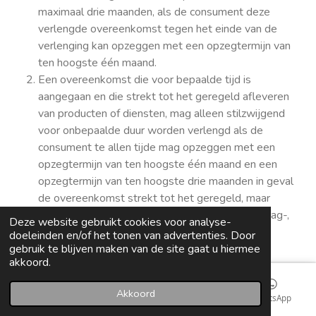
maximaal drie maanden, als de consument deze
verlengde overeenkomst tegen het einde van de
verlenging kan opzeggen met een opzegtermijn van
ten hoogste één maand.
Een overeenkomst die voor bepaalde tijd is
aangegaan en die strekt tot het geregeld afleveren
van producten of diensten, mag alleen stilzwijgend
voor onbepaalde duur worden verlengd als de
consument te allen tijde mag opzeggen met een
opzegtermijn van ten hoogste één maand en een
opzegtermijn van ten hoogste drie maanden in geval
de overeenkomst strekt tot het geregeld, maar
minder dan eenmaal per maand, afleveren van dag-,
Deze website gebruikt cookies voor analyse-
nieuws- en weekbladen en tijdschriften.
doeleinden en/of het tonen van advertenties. Door
Een overeenkomst met beperkte duur tot het
gebruik te blijven maken van de site gaat u hiermee
akkoord.
geregeld ter kennismaking afleveren van dag-,
nieuws- en weekbladen en tijdschriften (proef- of
Akkoord
E-mailadres
Kaart
Instagram
WhatsApp
kennismakingsabonnement) wordt niet stilzwijgend