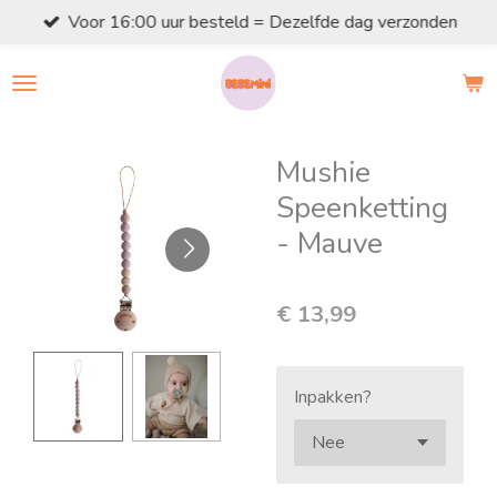
Voor 16:00 uur besteld = Dezelfde dag verzonden
Ga
direct
naar
de
hoofdinhoud
Mushie
Speenketting
- Mauve
€ 13,99
Inpakken?