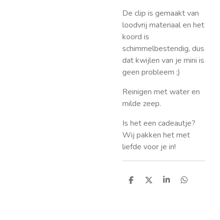
De clip is gemaakt van
loodvrij materiaal en het
koord is
schimmelbestendig, dus
dat kwijlen van je mini is
geen probleem ;)
Reinigen met water en
milde zeep.
Is het een cadeautje?
Wij pakken het met
liefde voor je in!
D
D
S
D
e
e
h
e
l
e
a
l
e
l
r
e
n
e
n