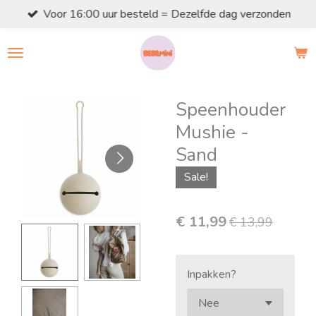
Voor 16:00 uur besteld = Dezelfde dag verzonden
Ga
direct
naar
de
hoofdinhoud
Speenhouder
Mushie -
Sand
Sale!
€ 11,99
€ 13,99
Inpakken?