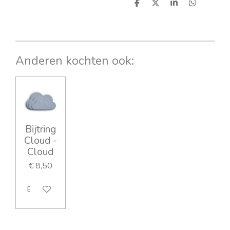
D
D
S
D
e
e
h
e
l
e
a
l
e
l
r
e
n
e
n
Anderen kochten ook:
Bijtring
Cloud -
Cloud
€ 8,50
Bekijk details