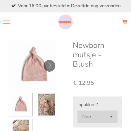
Voor 16:00 uur besteld = Dezelfde dag verzonden
Ga
direct
naar
de
hoofdinhoud
Newborn
mutsje -
Blush
€ 12,95
Inpakken?