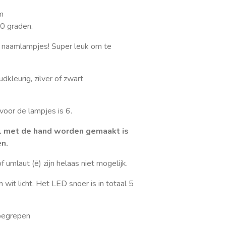
m
30 graden.
naamlampjes! Super leuk om te
dkleurig, zilver of zwart
voor de lampjes is 6.
 met de hand worden gemaakt is
en.
f umlaut (ë) zijn helaas niet mogelijk.
it licht. Het LED snoer is in totaal 5
nbegrepen