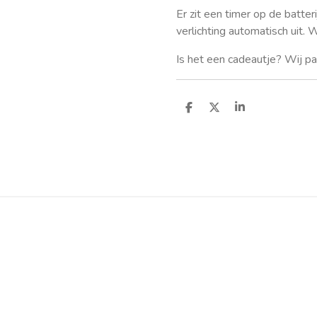
Er zit een timer op de batteri
verlichting automatisch uit. 
Is het een cadeautje? Wij pak
D
D
S
e
e
h
l
e
a
e
l
r
n
e