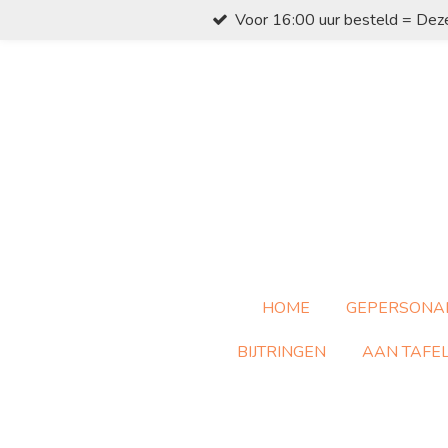
Voor 16:00 uur besteld = Dez
Ga
direct
naar
de
hoofdinhoud
HOME
GEPERSONA
BIJTRINGEN
AAN TAFE