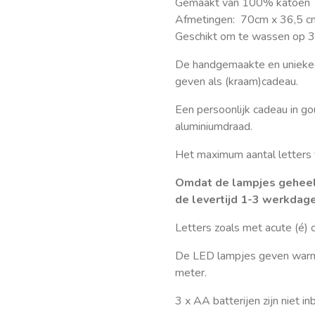
Gemaakt van
100% katoen
Afmetingen:
70cm x 36,5 c
Geschikt om te wassen op 
De handgemaakte en unieke 
geven als (kraam)cadeau.
Een persoonlijk cadeau in gou
aluminiumdraad.
Het maximum aantal letters 
Omdat de lampjes geheel
de levertijd 1-3 werkdag
Letters zoals met acute (é) o
De LED lampjes geven warm w
meter.
3 x AA batterijen zijn niet i