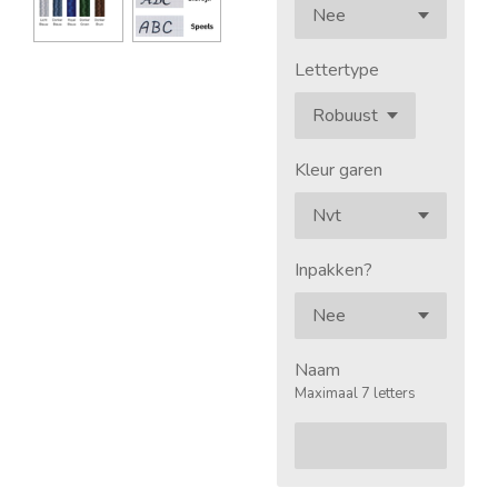
Lettertype
Kleur garen
Inpakken?
Naam
Maximaal 7 letters