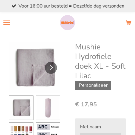
Voor 16:00 uur besteld = Dezelfde dag verzonden
Ga
direct
naar
de
hoofdinhoud
Mushie
Hydrofiele
doek XL - Soft
Lilac
Personaliseer
€ 17,95
Met naam