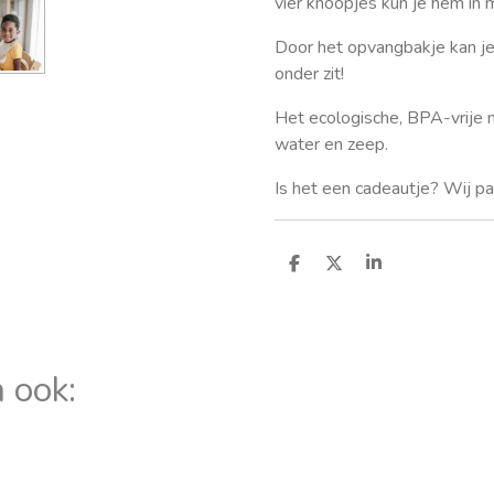
vier knoopjes kun je hem in 
Door het opvangbakje kan je 
onder zit!
Het ecologische, BPA-vrije m
water en zeep.
Is het een cadeautje? Wij pak
D
D
S
e
e
h
l
e
a
e
l
r
n
e
 ook: