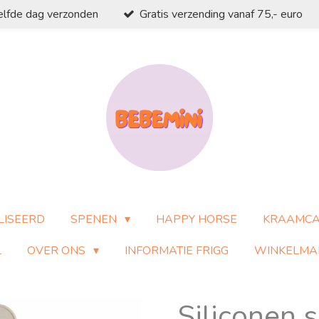
elfde dag verzonden
Gratis verzending vanaf 75,- euro
LISEERD
SPENEN
HAPPY HORSE
KRAAMC
L
OVER ONS
INFORMATIE FRIGG
WINKELMA
Siliconen 