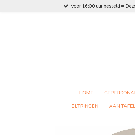
Voor 16:00 uur besteld = Dez
Ga
direct
naar
de
hoofdinhoud
HOME
GEPERSONA
BIJTRINGEN
AAN TAFE