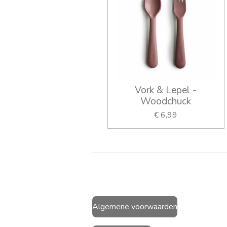
Vork & Lepel -
Woodchuck
€ 6,99
Algemene voorwaarden