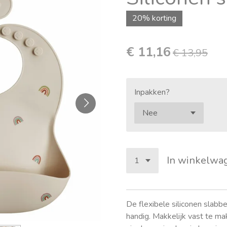
20% korting
€ 11,16
€ 13,95
Inpakken?
In winkelwa
De flexibele siliconen slabb
handig. Makkelijk vast te mak