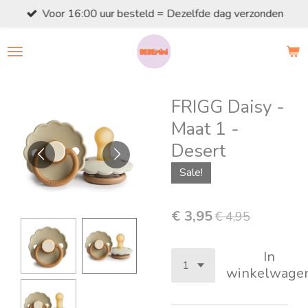
Voor 16:00 uur besteld = Dezelfde dag verzonden
Ga
direct
naar
de
hoofdinhoud
FRIGG Daisy -
Maat 1 -
Desert
Sale!
€ 3,95
€ 4,95
In
winkelwage