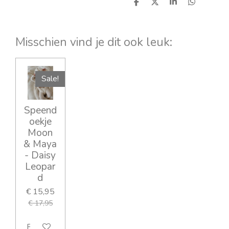
D
D
S
D
e
e
h
e
l
e
a
l
e
l
r
e
n
e
n
Misschien vind je dit ook leuk:
Sale!
Speend
oekje
Moon
& Maya
- Daisy
Leopar
d
€ 15,95
€ 17,95
Bekijk details