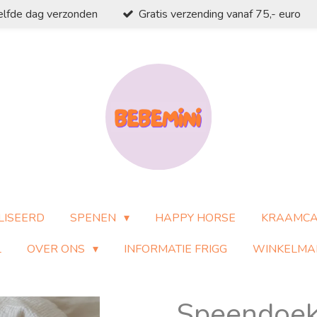
elfde dag verzonden
Gratis verzending vanaf 75,- euro
LISEERD
SPENEN
HAPPY HORSE
KRAAMC
L
OVER ONS
INFORMATIE FRIGG
WINKELMA
Speendoek