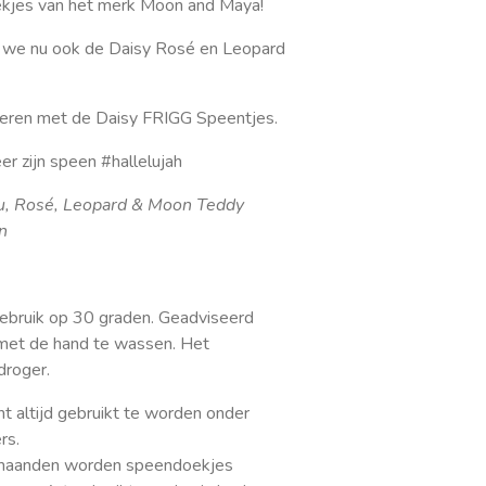
ekjes van het merk Moon and Maya!
 we nu ook de Daisy Rosé en Leopard
neren met de Daisy FRIGG Speentjes.
eer zijn speen #hallelujah
cru, Rosé, Leopard & Moon Teddy
n
ebruik op 30 graden. Geadviseerd
met de hand te wassen. Het
droger.
t altijd gebruikt te worden onder
rs.
3 maanden worden speendoekjes