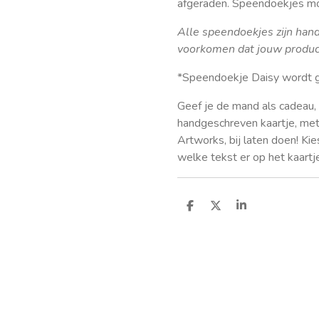
afgeraden. Speendoekjes m
Alle speendoekjes zijn han
voorkomen dat jouw product 
*Speendoekje Daisy wordt g
Geef je de mand als cadeau, 
handgeschreven kaartje, met
Artworks, bij laten doen! Kie
welke tekst er op het kaart
D
D
S
e
e
h
l
e
a
e
l
r
n
e