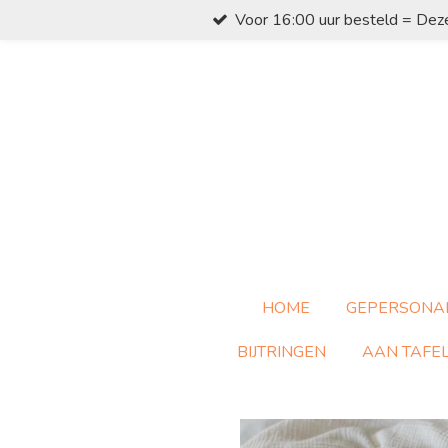
Voor 16:00 uur besteld = Dez
Ga
direct
naar
de
hoofdinhoud
HOME
GEPERSONA
BIJTRINGEN
AAN TAFE