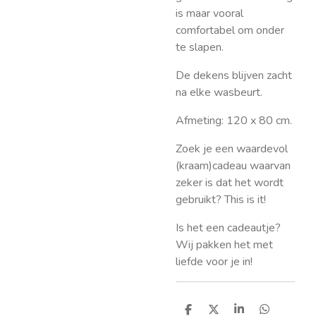
is maar vooral
comfortabel om onder
te slapen.
De dekens blijven zacht
na elke wasbeurt.
Afmeting: 120 x 80 cm.
Zoek je een waardevol
(kraam)cadeau waarvan
zeker is dat het wordt
gebruikt? This is it!
Is het een cadeautje?
Wij pakken het met
liefde voor je in!
D
D
S
D