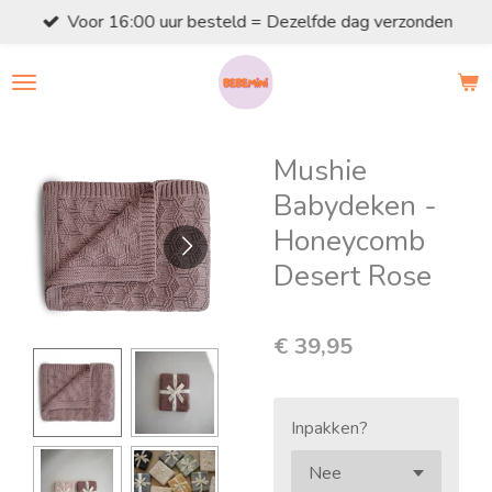
Voor 16:00 uur besteld = Dezelfde dag verzonden
Ga
direct
naar
de
hoofdinhoud
Mushie
Babydeken -
Honeycomb
Desert Rose
€ 39,95
Inpakken?