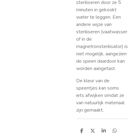
steriliseren door ze 5
minuten in gekookt
water te leggen. Een
andere wijze van
steriliseren (vaatwasser
of in de
magnetronsterilisator) is
niet mogelijk, aangezien
de speen daardoor kan
worden aangetast.
De kleur van de
speentjes kan soms
iets afwijken omdat ze
van natuurlijk materiaal
zijn gemaakt.
D
D
S
D