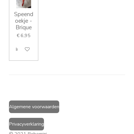
Speend
oekje -
Brique
€ 6,95
In winkelwagen
Algemene voorwaarden
Privacyverklaring