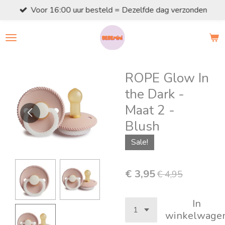
Voor 16:00 uur besteld = Dezelfde dag verzonden
Ga
direct
naar
de
hoofdinhoud
ROPE Glow In
the Dark -
Maat 2 -
Blush
Sale!
€ 3,95
€ 4,95
In
winkelwage