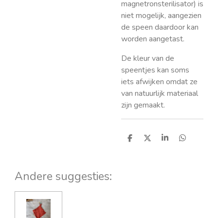
magnetronsterilisator) is
niet mogelijk, aangezien
de speen daardoor kan
worden aangetast.
De kleur van de
speentjes kan soms
iets afwijken omdat ze
van natuurlijk materiaal
zijn gemaakt.
D
D
S
D
e
e
h
e
l
e
a
l
e
l
r
e
n
e
n
Andere suggesties: