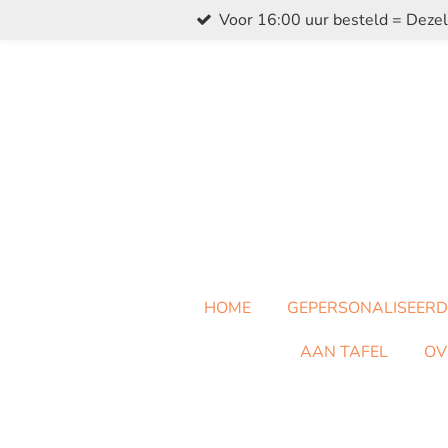
Voor 16:00 uur besteld = Deze
Ga
direct
naar
de
hoofdinhoud
HOME
GEPERSONALISEERD
AAN TAFEL
OV