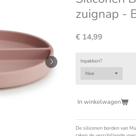
zuignap - 
€ 14,99
Inpakken?
In winkelwagen
De siliconen borden van Mu
raken de verschillende voed