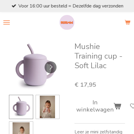
Voor 16:00 uur besteld = Dezelfde dag verzonden
Ga
direct
naar
de
hoofdinhoud
Mushie
Training cup -
Soft Lilac
€ 17,95
In
winkelwagen
Leer je mini zelfstandig