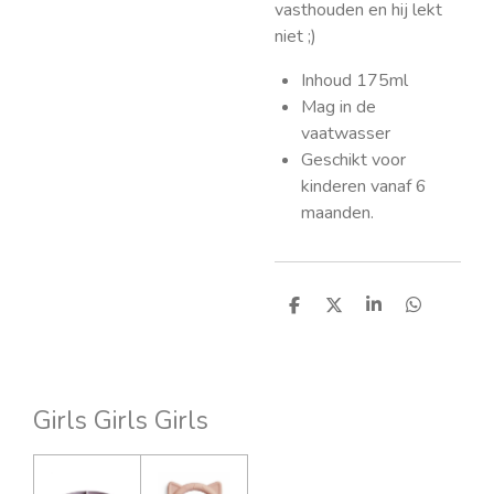
vasthouden en hij lekt
niet ;)
Inhoud 175ml
Mag in de
vaatwasser
Geschikt voor
kinderen vanaf 6
maanden.
D
D
S
D
e
e
h
e
l
e
a
l
e
l
r
e
n
e
n
Girls Girls Girls