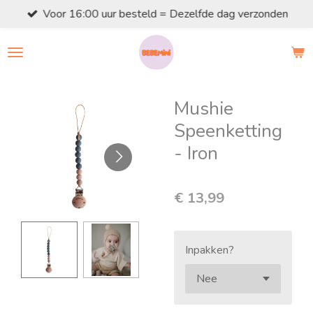
Voor 16:00 uur besteld = Dezelfde dag verzonden
Ga
direct
naar
de
hoofdinhoud
Mushie
Speenketting
- Iron
€ 13,99
Inpakken?