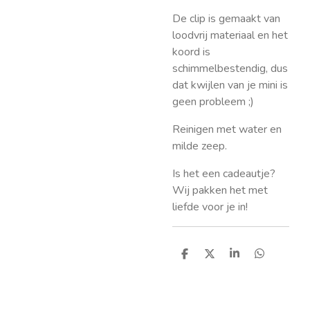
De clip is gemaakt van
loodvrij materiaal en het
koord is
schimmelbestendig, dus
dat kwijlen van je mini is
geen probleem ;)
Reinigen met water en
milde zeep.
Is het een cadeautje?
Wij pakken het met
liefde voor je in!
D
D
S
D
e
e
h
e
l
e
a
l
e
l
r
e
n
e
n