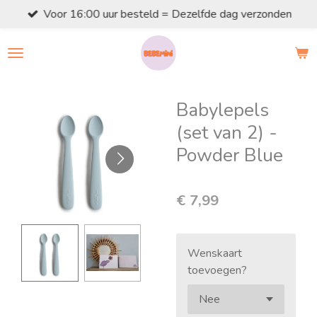
Voor 16:00 uur besteld = Dezelfde dag verzonden
Ga
direct
naar
de
hoofdinhoud
Babylepels
(set van 2) -
Powder Blue
€ 7,99
Wenskaart
toevoegen?