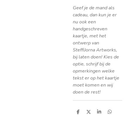
Geef je de mand als
cadeau, dan kun je er
nu ook een
handgeschreven
kaartje, met het
ontwerp van
SteffiJorna Artworks,
bij laten doen! Kies de
optie, schrijf bij de
opmerkingen welke
tekst er op het kaartje
moet komen en wij
doen de rest!
D
D
S
D
e
e
h
e
l
e
a
l
e
l
r
e