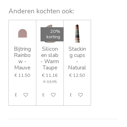
n
e
n
Anderen kochten ook:
20%
korting
Bijtring
Silicon
Stackin
Rainbo
en slab
g cups
w -
- Warm
-
Mauve
Taupe
Natural
€ 11,50
€ 11,16
€ 12,50
€ 13,95
Bekijk details
Bekijk details
Bekijk details