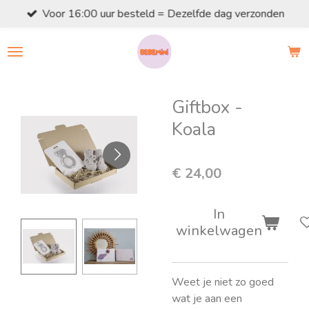
Voor 16:00 uur besteld = Dezelfde dag verzonden
Ga
direct
naar
de
hoofdinhoud
Giftbox -
Koala
€ 24,00
In
winkelwagen
Weet je niet zo goed
wat je aan een