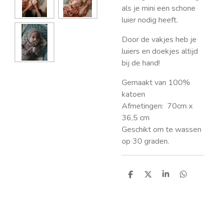
als je mini een schone
luier nodig heeft.
Door de vakjes heb je
luiers en doekjes altijd
bij de hand!
Gemaakt van
100%
katoen
Afmetingen:
70cm x
36,5 cm
Geschikt om te wassen
op 30 graden.
D
D
S
D
e
e
h
e
l
e
a
l
e
l
r
e
n
e
n