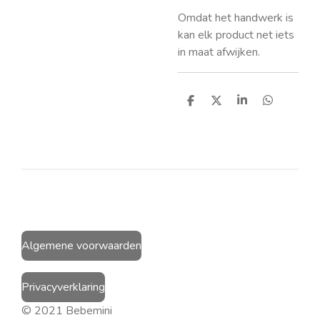
Omdat het handwerk is
kan elk product net iets
in maat afwijken.
D
D
S
D
e
e
h
e
l
e
a
l
e
l
r
e
n
e
n
Algemene voorwaarden
Privacyverklaring
© 2021 Bebemini