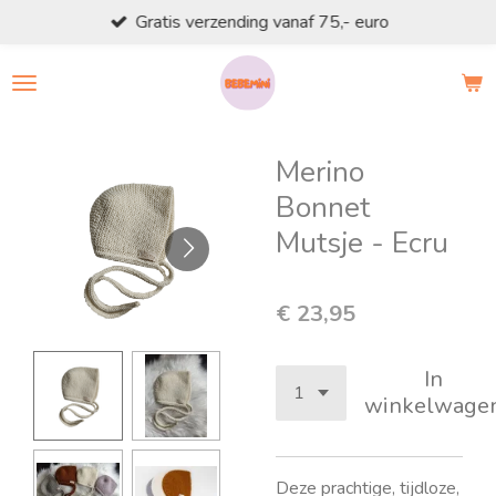
Gratis verzending vanaf 75,- euro
Ga
direct
naar
de
hoofdinhoud
Merino
Bonnet
Mutsje - Ecru
€ 23,95
In
winkelwage
Deze prachtige, tijdloze,