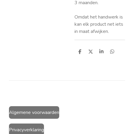
3 maanden.
Omdat het handwerk is
kan elk product net iets
in maat afwijken.
D
D
S
D
e
e
h
e
l
e
a
l
e
l
r
e
n
e
n
Algemene voorwaarden
Privacyverklaring