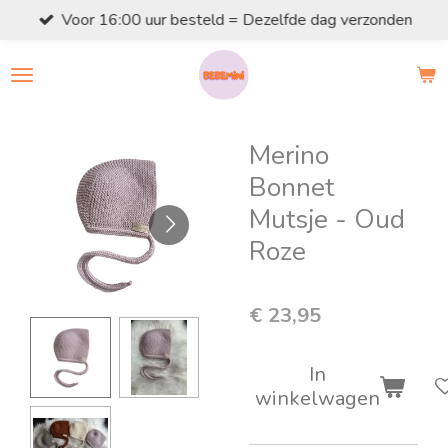
Voor 16:00 uur besteld = Dezelfde dag verzonden
Ga
direct
naar
de
hoofdinhoud
Merino
Bonnet
Mutsje - Oud
Roze
€ 23,95
In
winkelwagen