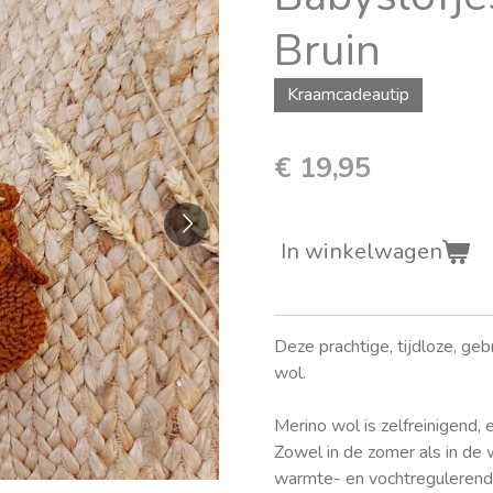
Bruin
Kraamcadeautip
€ 19,95
In winkelwagen
Deze prachtige, tijdloze, ge
wol.
Merino wol is zelfreinigend,
Zowel in de zomer als in de 
warmte- en vochtregulerend is