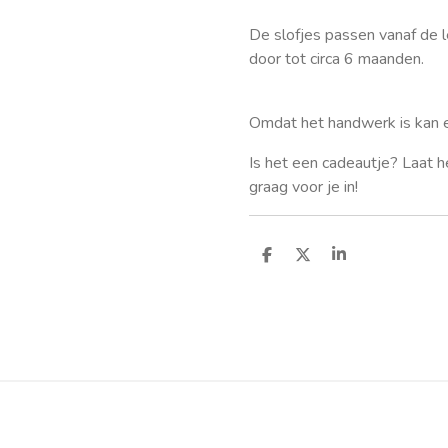
De slofjes passen vanaf de l
door tot circa 6 maanden.
Omdat het handwerk is kan el
Is het een cadeautje? Laat h
graag voor je in!
D
D
S
e
e
h
l
e
a
e
l
r
n
e