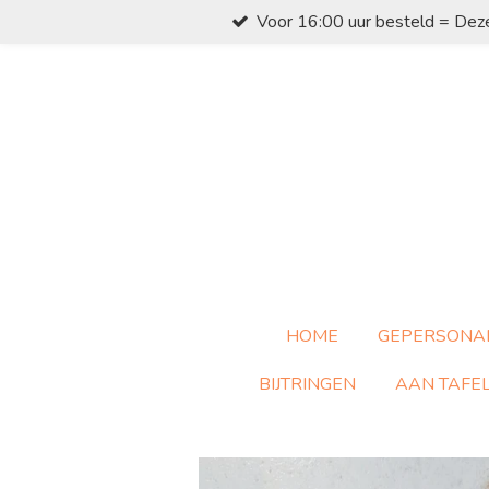
Voor 16:00 uur besteld = Dez
Ga
direct
naar
de
hoofdinhoud
HOME
GEPERSONA
BIJTRINGEN
AAN TAFE