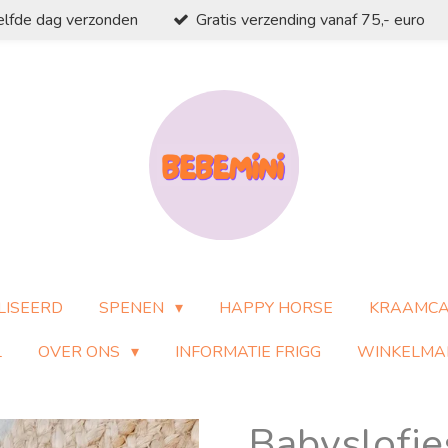
elfde dag verzonden
Gratis verzending vanaf 75,- euro
LISEERD
SPENEN
HAPPY HORSE
KRAAMC
L
OVER ONS
INFORMATIE FRIGG
WINKELMA
Babyslofje