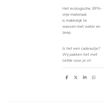
Het ecologische, BPA-
vrije materiaal
is
makkelijk te
wassen
met water en
zeep.
Is het een cadeautje?
Wij pakken het met
liefde voor je in!
D
D
S
D
e
e
h
e
l
e
a
l
e
l
r
e
n
e
n