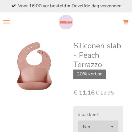
Voor 16:00 uur besteld = Dezelfde dag verzonden
Ga
direct
naar
de
hoofdinhoud
Siliconen slab
- Peach
Terrazzo
20% korting
€ 11,16
€ 13,95
Inpakken?