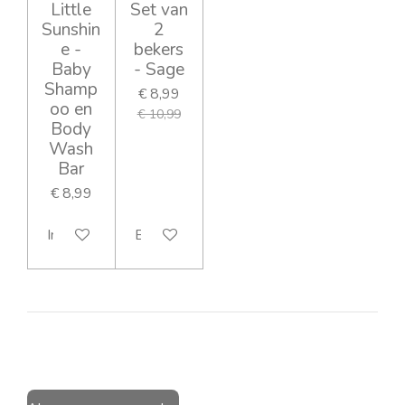
Little
Set van
Sunshin
2
e -
bekers
Baby
- Sage
Shamp
€ 8,99
oo en
€ 10,99
Body
Wash
Bar
€ 8,99
In winkelwagen
Bekijk details