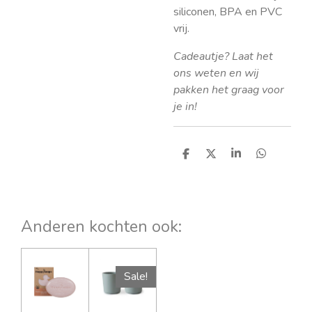
siliconen, BPA en PVC
vrij.
Cadeautje? Laat het
ons weten en wij
pakken het graag voor
je in!
D
D
S
D
e
e
h
e
l
e
a
l
e
l
r
e
n
e
n
Anderen kochten ook:
Sale!