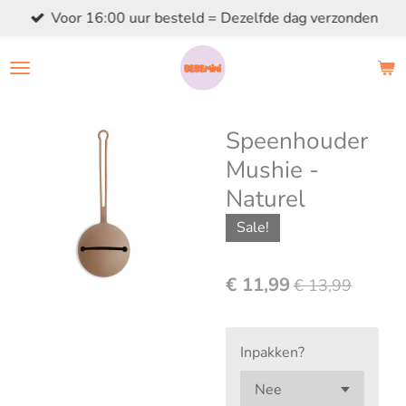
Voor 16:00 uur besteld = Dezelfde dag verzonden
Ga
direct
naar
de
hoofdinhoud
Speenhouder
Mushie -
Naturel
Sale!
€ 11,99
€ 13,99
Inpakken?