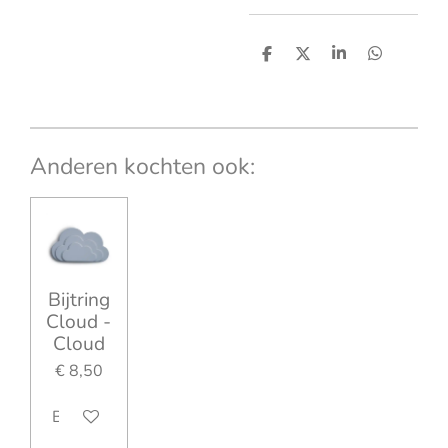
D
D
S
D
e
e
h
e
l
e
a
l
e
l
r
e
n
e
n
Anderen kochten ook:
Bijtring
Cloud -
Cloud
€ 8,50
Bekijk details