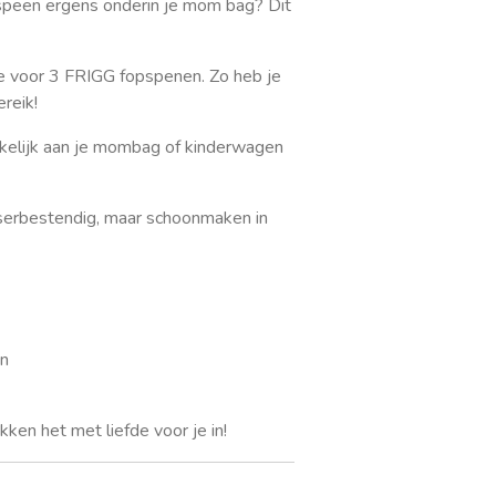
speen ergens onderin je mom bag? Dit
e voor 3 FRIGG fopspenen. Zo heb je
ereik!
kelijk aan je mombag of kinderwagen
erbestendig, maar schoonmaken in
en
ken het met liefde voor je in!