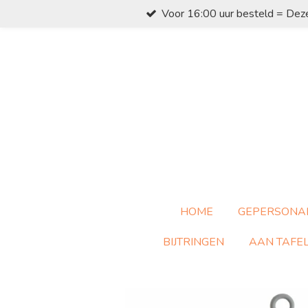
Voor 16:00 uur besteld = Dez
Ga
direct
naar
de
hoofdinhoud
HOME
GEPERSONA
BIJTRINGEN
AAN TAFE