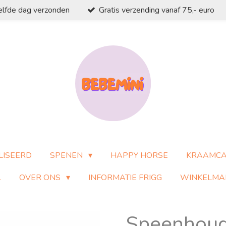
elfde dag verzonden
Gratis verzending vanaf 75,- euro
LISEERD
SPENEN
HAPPY HORSE
KRAAMC
L
OVER ONS
INFORMATIE FRIGG
WINKELMA
Speenhoud