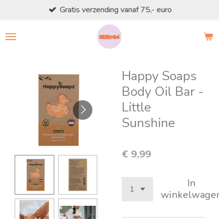
Gratis verzending vanaf 75,- euro
Ga
direct
naar
de
hoofdinhoud
Happy Soaps
Body Oil Bar -
Little
Sunshine
€ 9,99
In
winkelwage