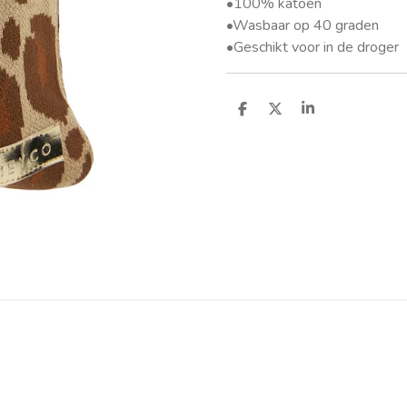
•100% katoen
•Wasbaar op 40 graden
•Geschikt voor in de droger
D
D
S
e
e
h
l
e
a
e
l
r
n
e