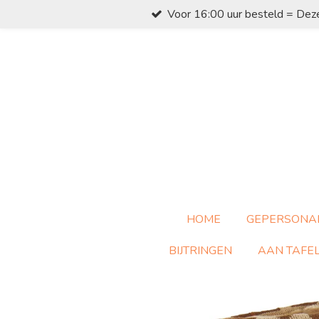
Voor 16:00 uur besteld = Dez
Ga
direct
naar
de
hoofdinhoud
HOME
GEPERSONA
BIJTRINGEN
AAN TAFE