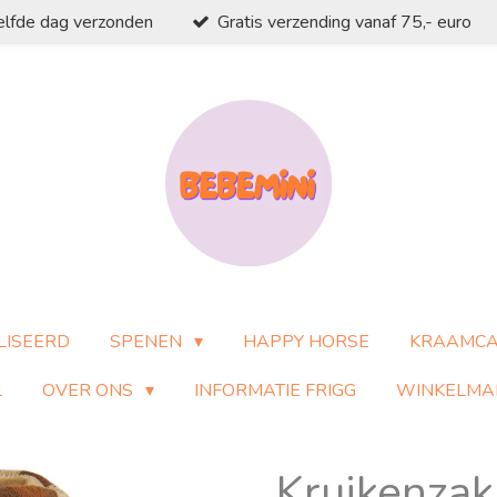
elfde dag verzonden
Gratis verzending vanaf 75,- euro
LISEERD
SPENEN
HAPPY HORSE
KRAAMC
L
OVER ONS
INFORMATIE FRIGG
WINKELMA
Kruikenzak