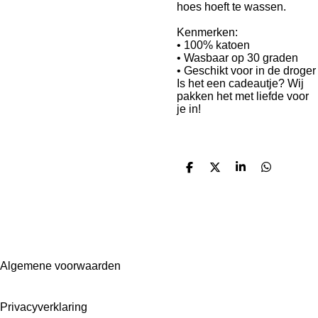
hoes hoeft te wassen.
Kenmerken:
• 100% katoen
• Wasbaar op 30 graden
• Geschikt voor in de droger
Is het een cadeautje? Wij
pakken het met liefde voor
je in!
D
D
S
D
e
e
h
e
l
e
a
l
e
l
r
e
n
e
n
Algemene voorwaarden
Privacyverklaring