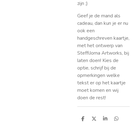
zijn ;)
Geef je de mand als
cadeau, dan kun je er nu
ook een
handgeschreven kaartje,
met het ontwerp van
SteffiJorna Artworks, bij
laten doen! Kies de
optie, schrijf bij de
opmerkingen welke
tekst er op het kaartje
moet komen en wij
doen de rest!
D
D
S
D
e
e
h
e
l
e
a
l
e
l
r
e