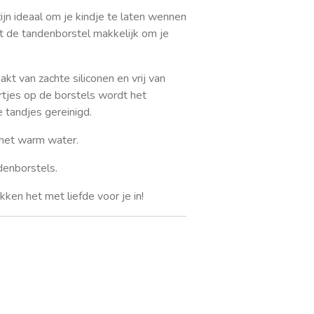
jn ideaal om je kindje te laten wennen
t de tandenborstel makkelijk om je
kt van zachte siliconen en vrij van
tjes op de borstels wordt het
 tandjes gereinigd.
 met warm water.
denborstels.
ken het met liefde voor je in!