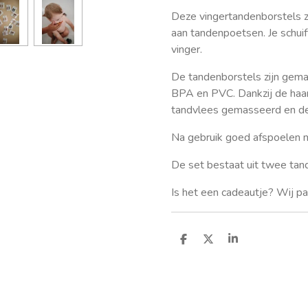
Deze vingertandenborstels zi
aan tandenpoetsen. Je schuif
vinger.
De tandenborstels zijn gemaa
BPA en PVC. Dankzij de haar
tandvlees gemasseerd en de
Na gebruik goed afspoelen
De set bestaat uit twee tan
Is het een cadeautje? Wij pak
D
D
S
e
e
h
l
e
a
e
l
r
n
e