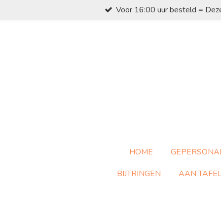
Voor 16:00 uur besteld = Dez
Ga
direct
naar
de
hoofdinhoud
HOME
GEPERSONA
BIJTRINGEN
AAN TAFE