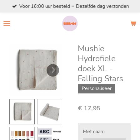
Voor 16:00 uur besteld = Dezelfde dag verzonden
Ga
direct
naar
de
hoofdinhoud
Mushie
Hydrofiele
doek XL -
Falling Stars
Personaliseer
€ 17,95
Met naam