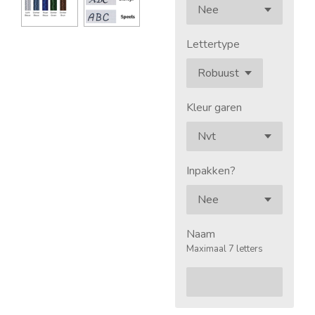
Lettertype
Kleur garen
Inpakken?
Naam
Maximaal 7 letters