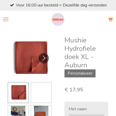
Voor 16:00 uur besteld = Dezelfde dag verzonden
Ga
direct
naar
de
hoofdinhoud
Mushie
Hydrofiele
doek XL -
Auburn
Personaliseer
€ 17,95
Met naam