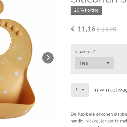
20% korting
€ 11,16
€ 13,95
Inpakken?
In winkelwa
De flexibele siliconen slabb
handig. Makkelijk vast te mak