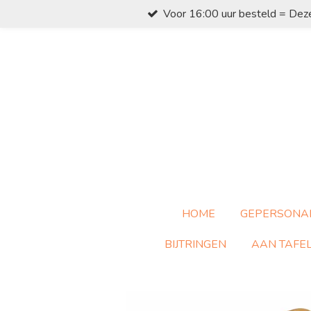
Voor 16:00 uur besteld = Dez
Ga
direct
naar
de
hoofdinhoud
HOME
GEPERSONA
BIJTRINGEN
AAN TAFE