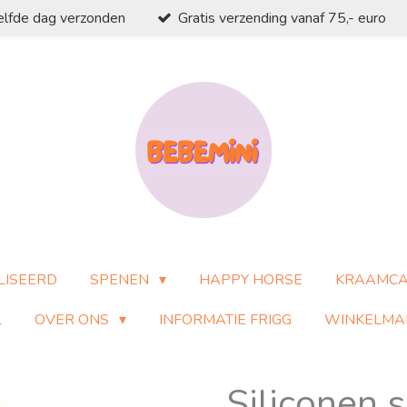
elfde dag verzonden
Gratis verzending vanaf 75,- euro
LISEERD
SPENEN
HAPPY HORSE
KRAAMC
L
OVER ONS
INFORMATIE FRIGG
WINKELMA
Siliconen s