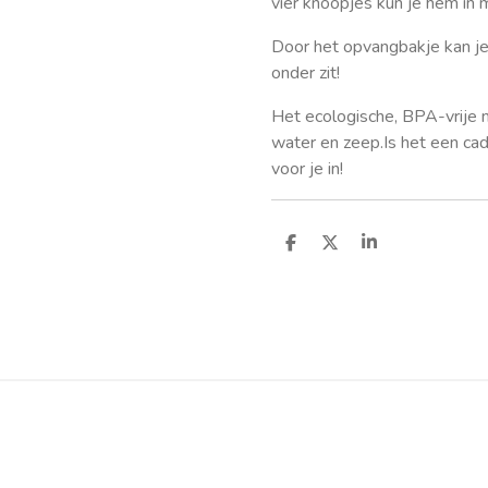
vier knoopjes kun je hem in 
Door het opvangbakje kan je 
onder zit!
Het ecologische, BPA-vrije m
water en zeep.
Is het een ca
voor je in!
D
D
S
e
e
h
l
e
a
e
l
r
n
e