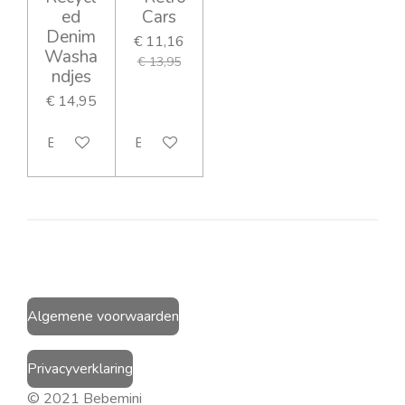
ed
Cars
Denim
€ 11,16
Washa
€ 13,95
ndjes
€ 14,95
Bekijk details
Bekijk details
Algemene voorwaarden
Privacyverklaring
© 2021 Bebemini