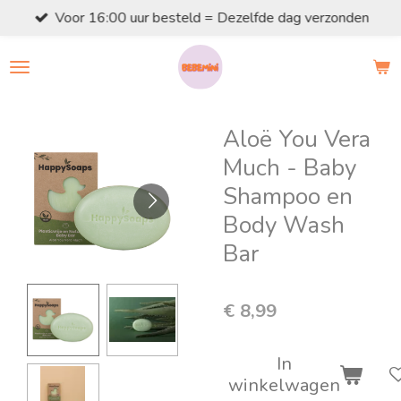
Voor 16:00 uur besteld = Dezelfde dag verzonden
Ga
direct
naar
de
hoofdinhoud
Aloë You Vera
Much - Baby
Shampoo en
Body Wash
Bar
€ 8,99
In
winkelwagen