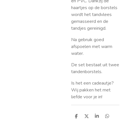
en PVC. Dankzij de
haartjes op de borstels
wordt het tandvlees
gemasseerd en de
tandjes gereinigd.
Na gebruik goed
afspoelen met warm
water.
De set bestaat uit twee
tandenborstels.
Is het een cadeautje?
Wij pakken het met
liefde voor je in!
D
D
S
D
e
e
h
e
l
e
a
l