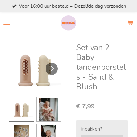
Voor 16:00 uur besteld = Dezelfde dag verzonden
Ga
direct
naar
de
hoofdinhoud
Set van 2
Baby
tandenborstel
s - Sand &
Blush
€ 7,99
Inpakken?