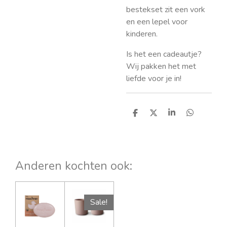
bestekset zit een vork
en een lepel voor
kinderen.
Is het een cadeautje?
Wij pakken het met
liefde voor je in!
D
D
S
D
e
e
h
e
l
e
a
l
e
l
r
e
n
e
n
Anderen kochten ook:
Sale!