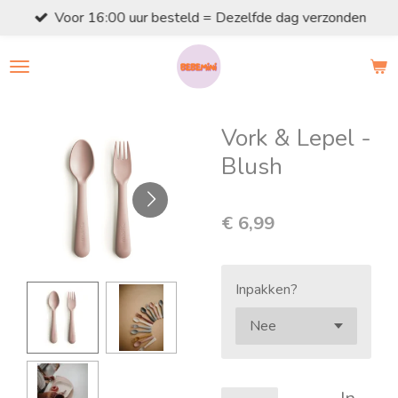
Voor 16:00 uur besteld = Dezelfde dag verzonden
Ga
direct
naar
de
hoofdinhoud
Vork & Lepel -
Blush
€ 6,99
Inpakken?