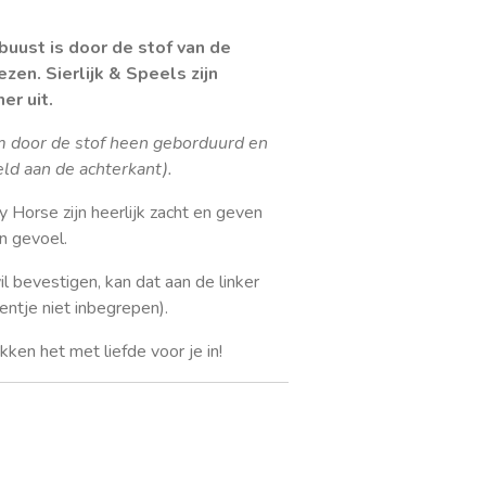
buust is door de stof van de
ezen. Sierlijk & Speels zijn
er uit.
m door de stof heen geborduurd en
eld aan de achterkant).
 Horse zijn heerlijk zacht en geven
n gevoel.
l bevestigen, kan dat aan de linker
entje niet inbegrepen).
ken het met liefde voor je in!