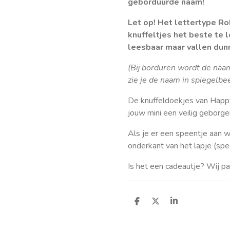
geborduurde naam!
Let op! Het lettertype Ro
knuffeltjes het beste te l
leesbaar maar vallen dunn
(Bij borduren wordt de naa
zie je de naam in spiegelbe
De
knuffeldoekjes van Happy
jouw mini een veilig geborge
Als je er een speentje aan wi
onderkant van het lapje (spe
Is het een cadeautje? Wij pak
D
D
S
e
e
h
l
e
a
e
l
r