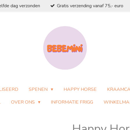
elfde dag verzonden
Gratis verzending vanaf 75,- euro
LISEERD
SPENEN
HAPPY HORSE
KRAAMC
L
OVER ONS
INFORMATIE FRIGG
WINKELMA
Happy Hor