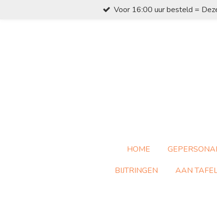
Voor 16:00 uur besteld = Dez
Ga
direct
naar
de
hoofdinhoud
HOME
GEPERSONA
BIJTRINGEN
AAN TAFE