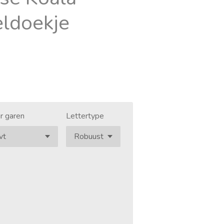
eldoekje
r garen
Lettertype