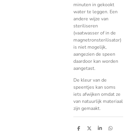
minuten in gekookt
water te leggen. Een
andere wijze van
steriliseren
(vaatwasser of in de
magnetronsterilisator)
is niet mogelijk,
aangezien de speen
daardoor kan worden
aangetast.
De kleur van de
speentjes kan soms
iets afwijken omdat ze
van natuurlijk materiaal
zijn gemaakt.
D
D
S
D