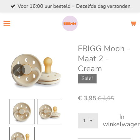
Voor 16:00 uur besteld = Dezelfde dag verzonden
Ga
direct
naar
de
hoofdinhoud
FRIGG Moon -
Maat 2 -
Cream
Sale!
€ 3,95
€ 4,95
In
winkelwage