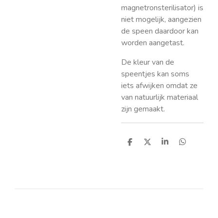
magnetronsterilisator) is
niet mogelijk, aangezien
de speen daardoor kan
worden aangetast.
De kleur van de
speentjes kan soms
iets afwijken omdat ze
van natuurlijk materiaal
zijn gemaakt.
D
D
S
D
e
e
h
e
l
e
a
l
e
l
r
e
n
e
n