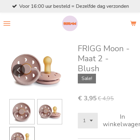
Voor 16:00 uur besteld = Dezelfde dag verzonden
Ga
direct
naar
de
hoofdinhoud
FRIGG Moon -
Maat 2 -
Blush
Sale!
€ 3,95
€ 4,95
In
winkelwage