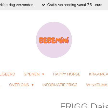
elfde dag verzonden
Gratis verzending vanaf 75,- euro
LISEERD
SPENEN
HAPPY HORSE
KRAAMC
L
OVER ONS
INFORMATIE FRIGG
WINKELMA
FRIGG Dais