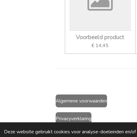
Voorbeeld product
€ 14,45
Algemene voorwaarden
Privacyverklaring
© 2021 Bebemini
Deze website gebruikt cookies voor analyse-doeleinden en/of h