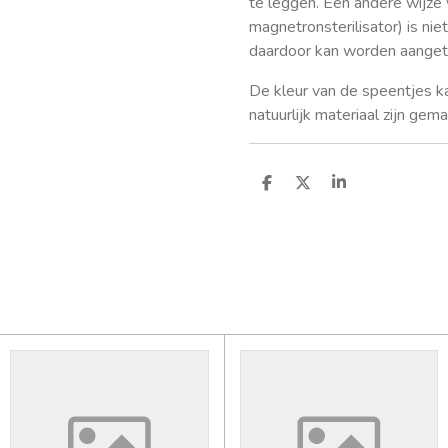
te leggen. Een andere wijze 
magnetronsterilisator) is ni
daardoor kan worden aanget
De kleur van de speentjes k
natuurlijk materiaal zijn gema
D
D
S
e
e
h
l
e
a
e
l
r
n
e