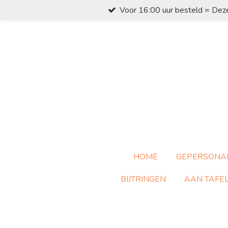
Voor 16:00 uur besteld = Dez
Ga
direct
naar
de
hoofdinhoud
HOME
GEPERSONA
BIJTRINGEN
AAN TAFE