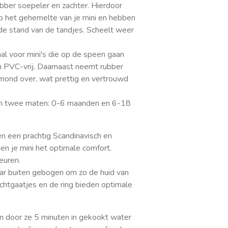
bber soepeler en zachter. Hierdoor
op het gehemelte van je mini en hebben
de stand van de tandjes. Scheelt weer
aal voor mini's die op de speen gaan
 PVC-vrij. Daarnaast neemt rubber
mond over, wat prettig en vertrouwd
 in twee maten: 0-6 maanden en 6-18
 een prachtig Scandinavisch en
en je mini het optimale comfort.
euren.
aar buiten gebogen om zo de huid van
uchtgaatjes en de ring bieden optimale
en door ze 5 minuten in gekookt water