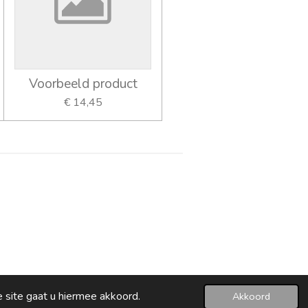
Voorbeeld product
€ 14,45
 site gaat u hiermee akkoord.
Akkoord