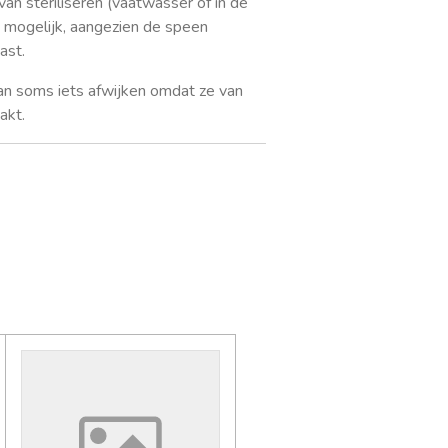
van steriliseren (vaatwasser of in de
et mogelijk, aangezien de speen
ast.
an soms iets afwijken omdat ze van
akt.