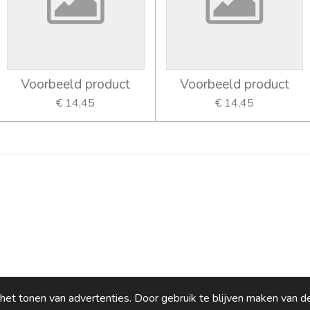
Voorbeeld product
Voorbeeld product
€ 14,45
€ 14,45
et tonen van advertenties. Door gebruik te blijven maken van de