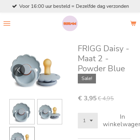
Voor 16:00 uur besteld = Dezelfde dag verzonden
Ga
direct
naar
de
hoofdinhoud
FRIGG Daisy -
Maat 2 -
Powder Blue
Sale!
€ 3,95
€ 4,95
In
winkelwage