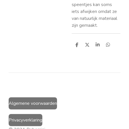
speentjes kan soms
iets afwijken omdat ze
van natuurlijk materiaal
zijn gemaakt.
D
D
S
D
e
e
h
e
l
e
a
l
e
l
r
e
n
e
n
Algemene voorwaarden
Privacyverklaring