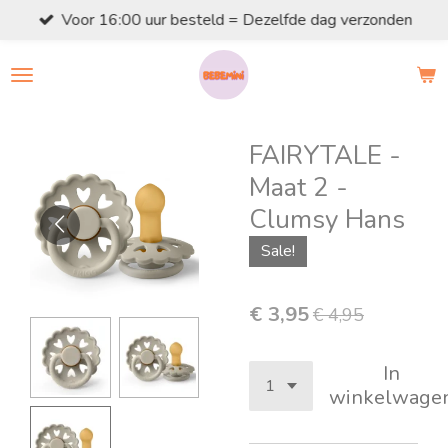
Voor 16:00 uur besteld = Dezelfde dag verzonden
Ga
direct
naar
de
hoofdinhoud
FAIRYTALE -
Maat 2 -
Clumsy Hans
Sale!
€ 3,95
€ 4,95
In
winkelwage