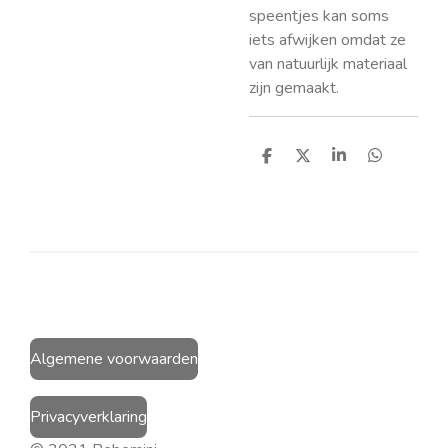
speentjes kan soms
iets afwijken omdat ze
van natuurlijk materiaal
zijn gemaakt.
D
D
S
D
e
e
h
e
l
e
a
l
e
l
r
e
n
e
n
Algemene voorwaarden
Privacyverklaring