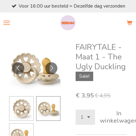
Voor 16:00 uur besteld = Dezelfde dag verzonden
Ga
direct
naar
de
hoofdinhoud
FAIRYTALE -
Maat 1 - The
Ugly Duckling
Sale!
€ 3,95
€ 4,95
In
winkelwage