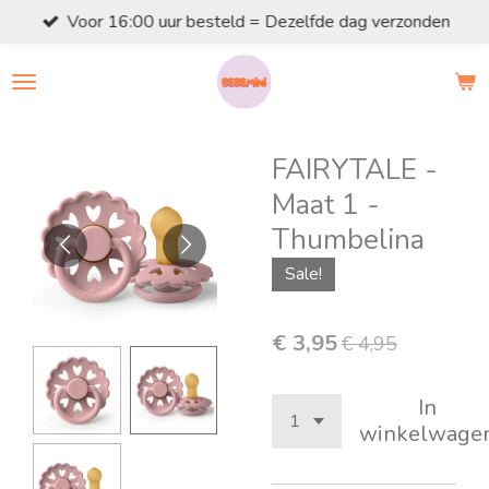
Voor 16:00 uur besteld = Dezelfde dag verzonden
Ga
direct
naar
de
hoofdinhoud
FAIRYTALE -
Maat 1 -
Thumbelina
Sale!
€ 3,95
€ 4,95
In
winkelwage