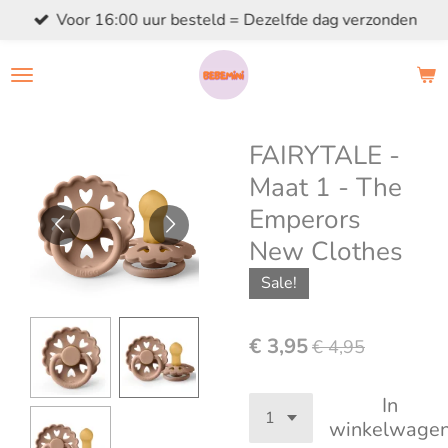
Voor 16:00 uur besteld = Dezelfde dag verzonden
Ga
direct
naar
de
hoofdinhoud
FAIRYTALE -
Maat 1 - The
Emperors
New Clothes
Sale!
€ 3,95
€ 4,95
In
winkelwage