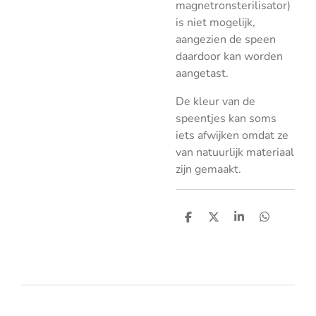
magnetronsterilisator)
is niet mogelijk,
aangezien de speen
daardoor kan worden
aangetast.
De kleur van de
speentjes kan soms
iets afwijken omdat ze
van natuurlijk materiaal
zijn gemaakt.
D
D
S
D
e
e
h
e
l
e
a
l
e
l
r
e
n
e
n