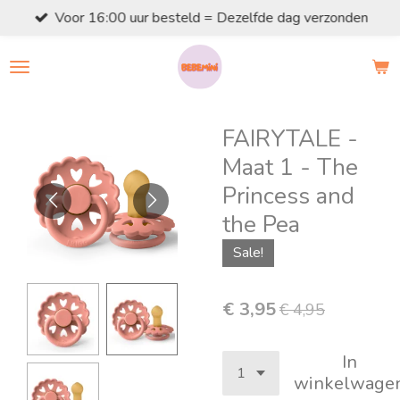
Voor 16:00 uur besteld = Dezelfde dag verzonden
Ga
direct
naar
de
hoofdinhoud
FAIRYTALE -
Maat 1 - The
Princess and
the Pea
Sale!
€ 3,95
€ 4,95
In
winkelwage