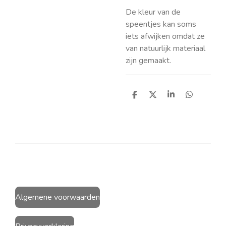
De kleur van de
speentjes kan soms
iets afwijken omdat ze
van natuurlijk materiaal
zijn gemaakt.
D
D
S
D
e
e
h
e
l
e
a
l
e
l
r
e
n
e
n
Algemene voorwaarden