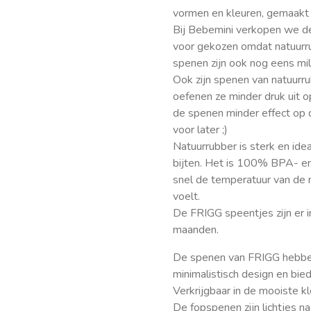
vormen en kleuren, gemaakt v
Bij Bebemini verkopen we de
voor gekozen omdat natuurru
spenen zijn ook nog eens mili
Ook zijn spenen van natuurru
oefenen ze minder druk uit 
de spenen minder effect op 
voor later ;)
Natuurrubber is sterk en ide
bijten. Het is 100% BPA- en
snel de temperatuur van de 
voelt.
De FRIGG speentjes zijn er
maanden.
De spenen van FRIGG hebben
minimalistisch design en bied
Verkrijgbaar in de mooiste kl
De fopspenen zijn lichtjes n