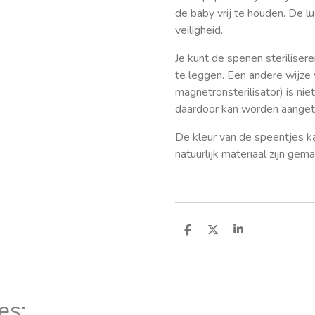
de baby vrij te houden. De l
veiligheid.
Je kunt de spenen steriliser
te leggen. Een andere wijze 
magnetronsterilisator) is ni
daardoor kan worden aanget
De kleur van de speentjes k
natuurlijk materiaal zijn gema
D
D
S
e
e
h
l
e
a
e
l
r
n
e
es: