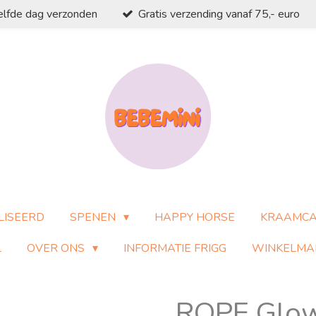
elfde dag verzonden
Gratis verzending vanaf 75,- euro
LISEERD
SPENEN
HAPPY HORSE
KRAAMC
L
OVER ONS
INFORMATIE FRIGG
WINKELMA
ROPE Glow 