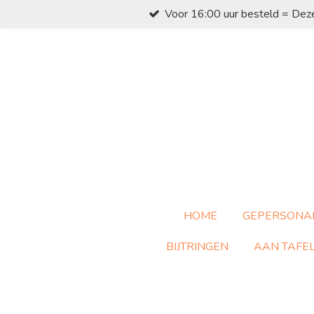
Voor 16:00 uur besteld = Dez
Ga
direct
naar
de
hoofdinhoud
HOME
GEPERSONA
BIJTRINGEN
AAN TAFE