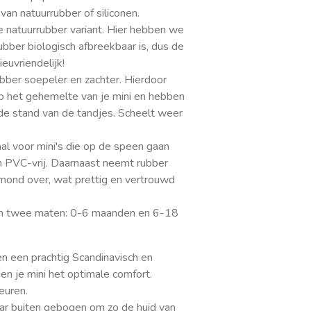
an natuurrubber of siliconen.
 natuurrubber variant. Hier hebben we
bber biologisch afbreekbaar is, dus de
euvriendelijk!
bber soepeler en zachter. Hierdoor
op het gehemelte van je mini en hebben
de stand van de tandjes. Scheelt weer
aal voor mini's die op de speen gaan
 PVC-vrij. Daarnaast neemt rubber
mond over, wat prettig en vertrouwd
 in twee maten: 0-6 maanden en 6-18
 een prachtig Scandinavisch en
en je mini het optimale comfort.
euren.
aar buiten gebogen om zo de huid van