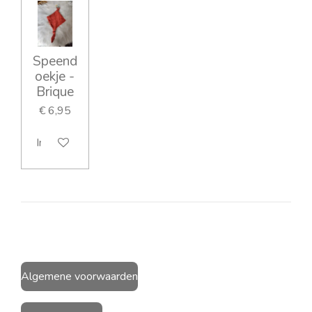
Speend
oekje -
Brique
€ 6,95
In winkelwagen
Algemene voorwaarden