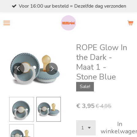
Voor 16:00 uur besteld = Dezelfde dag verzonden
Ga
direct
naar
de
hoofdinhoud
ROPE Glow In
the Dark -
Maat 1 -
Stone Blue
Sale!
€ 3,95
€ 4,95
In
winkelwage