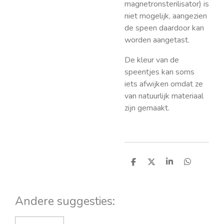
magnetronsterilisator) is
niet mogelijk, aangezien
de speen daardoor kan
worden aangetast.
De kleur van de
speentjes kan soms
iets afwijken omdat ze
van natuurlijk materiaal
zijn gemaakt.
D
D
S
D
e
e
h
e
l
e
a
l
e
l
r
e
n
e
n
Andere suggesties: