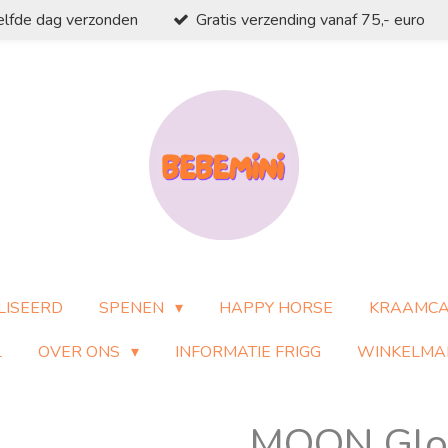
elfde dag verzonden
Gratis verzending vanaf 75,- euro
LISEERD
SPENEN
HAPPY HORSE
KRAAMC
L
OVER ONS
INFORMATIE FRIGG
WINKELMA
MOON Glow