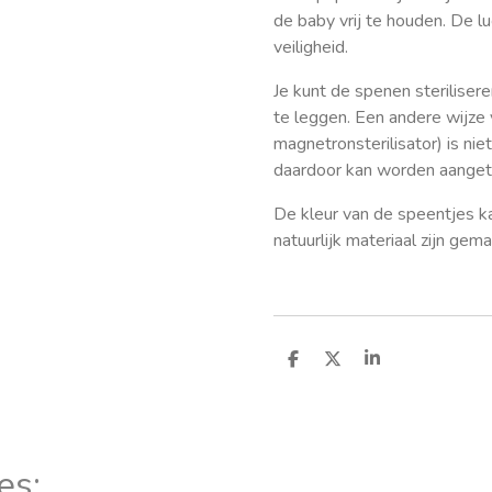
de baby vrij te houden. De l
veiligheid.
Je kunt de spenen steriliser
te leggen. Een andere wijze 
magnetronsterilisator) is ni
daardoor kan worden aanget
De kleur van de speentjes k
natuurlijk materiaal zijn gema
D
D
S
e
e
h
l
e
a
e
l
r
n
e
es: