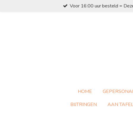
Voor 16:00 uur besteld = Dez
Ga
direct
naar
de
hoofdinhoud
HOME
GEPERSONA
BIJTRINGEN
AAN TAFE