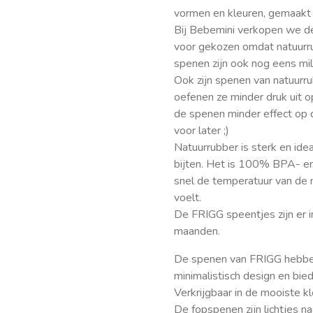
vormen en kleuren, gemaakt v
Bij Bebemini verkopen we de
voor gekozen omdat natuurru
spenen zijn ook nog eens mili
Ook zijn spenen van natuurru
oefenen ze minder druk uit 
de spenen minder effect op 
voor later ;)
Natuurrubber is sterk en ide
bijten. Het is 100% BPA- en
snel de temperatuur van de 
voelt.
De FRIGG speentjes zijn er
maanden.
De spenen van FRIGG hebben
minimalistisch design en bied
Verkrijgbaar in de mooiste kl
De fopspenen zijn lichtjes n