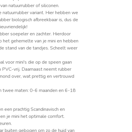
an natuurrubber of siliconen.
 natuurrubber variant. Hier hebben we
bber biologisch afbreekbaar is, dus de
euvriendelijk!
bber soepeler en zachter. Hierdoor
op het gehemelte van je mini en hebben
de stand van de tandjes. Scheelt weer
aal voor mini's die op de speen gaan
 PVC-vrij. Daarnaast neemt rubber
mond over, wat prettig en vertrouwd
 in twee maten: 0-6 maanden en 6-18
 een prachtig Scandinavisch en
en je mini het optimale comfort.
euren.
aar buiten gebogen om zo de huid van